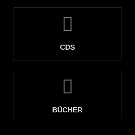

CDS

BÜCHER