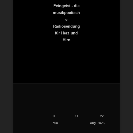
Feingeist - die
musikpoetisch
e
Radiosendung
für Herz und
Hirn
11
22.
00
Aug. 2026