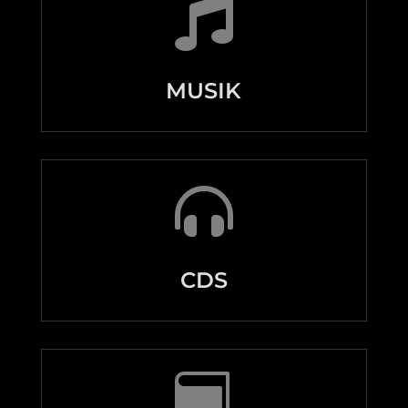

MUSIK

CDS
