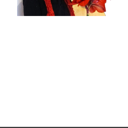
Januar 1 @ 18:00
18:00 — 19:00
(1h)
28195 Bremen, Stadtkirche Unser Lieben
Frauen, Unser Lieben Frauen Kirchhof 27-29
Musik zum Gottesdienst zu
Beginn des Neuen Jahres
Texte: Stephan Kreutz
Musik: Akampita Steiner mit
klassischer Gitarre,
Obertongesang, Monochord,
Blockflöten